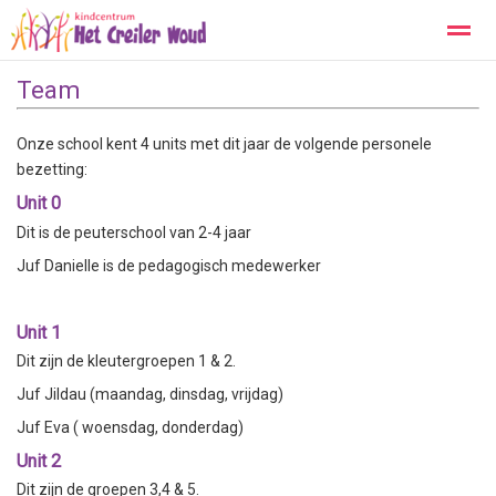
Team
Kopwerk
Privacy
Contact
Onze school kent 4 units met dit jaar de volgende personele
bezetting:
Home
Zoeken
Foto's
Unit 0
Dit is de peuterschool van 2-4 jaar
Juf Danielle is de pedagogisch medewerker
Unit 1
Dit zijn de kleutergroepen 1 & 2.
Juf Jildau (maandag, dinsdag, vrijdag)
Juf Eva ( woensdag, donderdag)
Unit 2
Dit zijn de groepen 3,4 & 5.