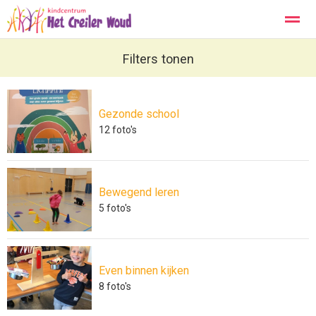
Kopwerk
Privacy
Contact
Filters tonen
Gezonde school
Home
Zoeken
Foto's
12
foto's
Bewegend leren
5
foto's
Even binnen kijken
8
foto's