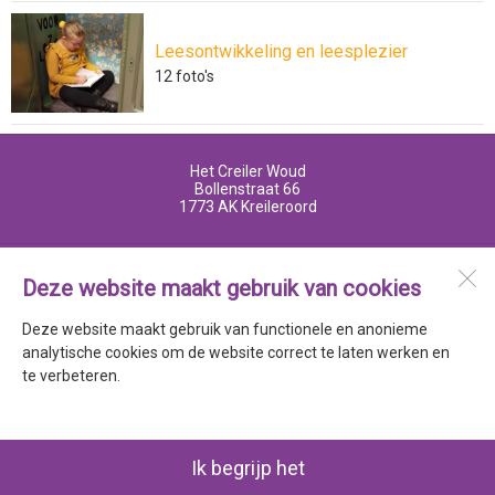
Leesontwikkeling en leesplezier
12
foto's
Het Creiler Woud
Bollenstraat 66
1773 AK
Kreileroord
Open desktopversie
Deze website maakt gebruik van cookies
Deze website maakt gebruik van functionele en anonieme
SdH Vormgeving |
Ziber DS4
analytische cookies om de website correct te laten werken en
te verbeteren.
Ik begrijp het